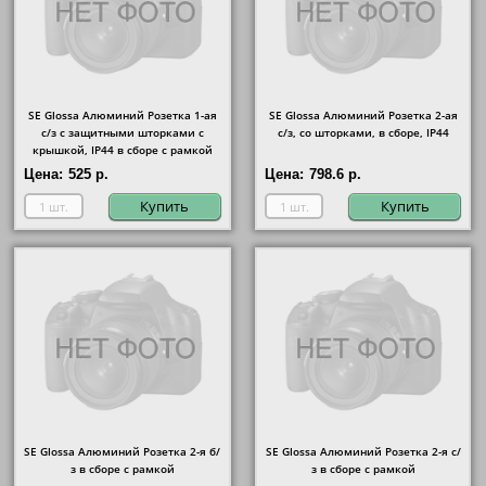
SE Glossa Алюминий Розетка 1-ая
SE Glossa Алюминий Розетка 2-ая
с/з с защитными шторками с
с/з, со шторками, в сборе, IP44
крышкой, IP44 в сборе с рамкой
Цена:
525 р.
Цена:
798.6 р.
Купить
Купить
SE Glossa Алюминий Розетка 2-я б/
SE Glossa Алюминий Розетка 2-я с/
з в сборе с рамкой
з в сборе с рамкой