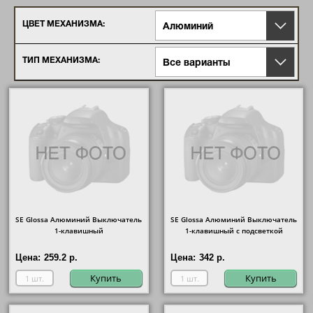
ЦВЕТ МЕХАНИЗМА:
Алюминий
ТИП МЕХАНИЗМА:
Все варианты
SE Glossa Алюминий Выключатель
SE Glossa Алюминий Выключатель
1-клавишный
1-клавишный с подсветкой
Цена:
259.2 р.
Цена:
342 р.
Купить
Купить