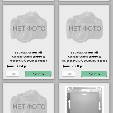
SE Glossa Алюминий
SE Glossa Алюминий
Светорегулятор (диммер)
Светорегулятор (диммер)
поворотный, 300Вт (в сборе с
универсальный, 600Вт/ВА (в сборе
рамкой)
с рамкой)
Цена:
3804 р.
Цена:
7860 р.
Купить
Купить