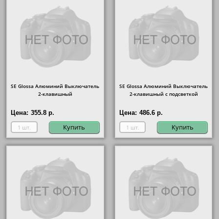
SE Glossa Алюминий Выключатель
SE Glossa Алюминий Выключатель
2-клавишный
2-клавишный с подсветкой
Цена:
355.8 р.
Цена:
486.6 р.
Купить
Купить