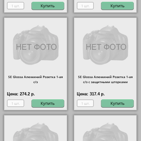
Купить
Купить
SE Glossa Алюминий Розетка 1-ая
SE Glossa Алюминий Розетка 1-ая
с/з
с/з с защитными шторками
Цена:
274.2 р.
Цена:
317.4 р.
Купить
Купить