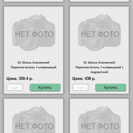
SE Glossa Алюминий
SE Glossa Алюминий
Переключатель 1-клавишный
Переключатель 1-клавишный с
подсветкой
Цена:
350.4 р.
Цена:
438 р.
Купить
Купить