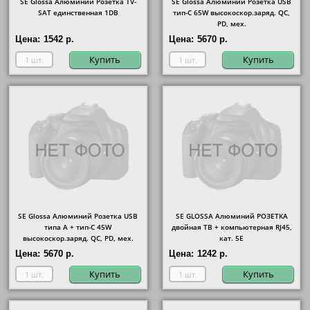
SE Glossa Алюминий Розетка TV-
SE Glossa Алюминий Розетка USB
SAT единственная 1DB
тип-C 65W высокоскор.заряд. QC,
PD, мех.
Цена:
1542 р.
Цена:
5670 р.
Купить
Купить
SE Glossa Алюминий Розетка USB
SE GLOSSA Алюминий РОЗЕТКА
типа A + тип-C 45W
двойная ТВ + компьютерная RJ45,
высокоскор.заряд. QC, PD, мех.
кат. 5Е
Цена:
5670 р.
Цена:
1242 р.
Купить
Купить