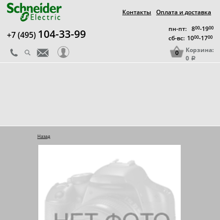
Контакты
Оплата и доставка
пн-пт:
8
00
-19
00
104-33-99
+7 (495)
сб-вс:
10
00
-17
00
Корзина:
0
0
a
Назад