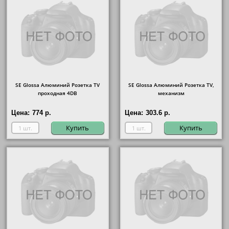
SE Glossa Алюминий Розетка TV
SE Glossa Алюминий Розетка TV,
проходная 4DB
механизм
Цена:
774 р.
Цена:
303.6 р.
Купить
Купить