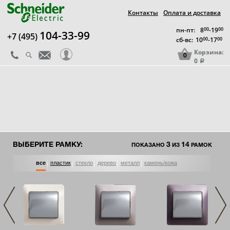
Контакты
Оплата и доставка
пн-пт:
8
00
-19
00
104-33-99
+7 (495)
сб-вс:
10
00
-17
00
Корзина:
0
0
a
ВЫБЕРИТЕ РАМКУ:
3
14
ПОКАЗАНО
ИЗ
РАМОК
все
пластик
стекло
дерево
металл
камень/кожа