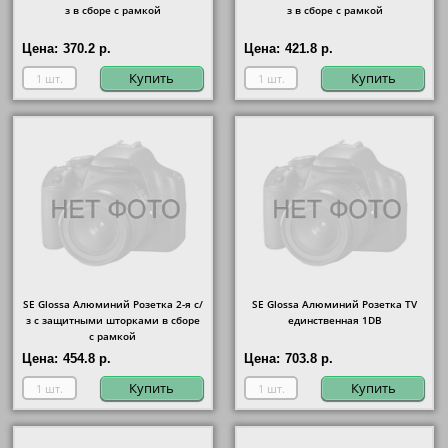
з в сборе с рамкой
з в сборе с рамкой
Цена:
370.2 р.
Цена:
421.8 р.
Купить
Купить
SE Glossa Алюминий Розетка 2-я с/
SE Glossa Алюминий Розетка TV
з с защитными шторками в сборе
единственная 1DB
с рамкой
Цена:
454.8 р.
Цена:
703.8 р.
Купить
Купить