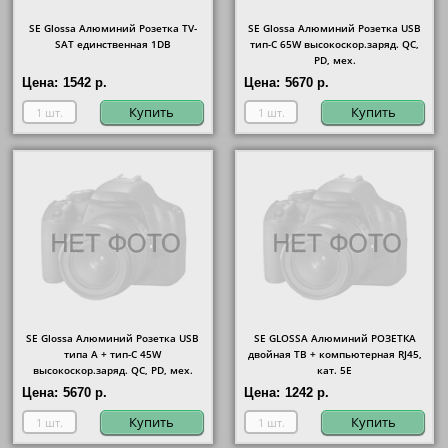
SE Glossa Алюминий Розетка TV-
SE Glossa Алюминий Розетка USB
SAT единственная 1DB
тип-C 65W высокоскор.заряд. QC,
PD, мех.
Цена:
1542 р.
Цена:
5670 р.
Купить
Купить
SE Glossa Алюминий Розетка USB
SE GLOSSA Алюминий РОЗЕТКА
типа A + тип-C 45W
двойная ТВ + компьютерная RJ45,
высокоскор.заряд. QC, PD, мех.
кат. 5Е
Цена:
5670 р.
Цена:
1242 р.
Купить
Купить