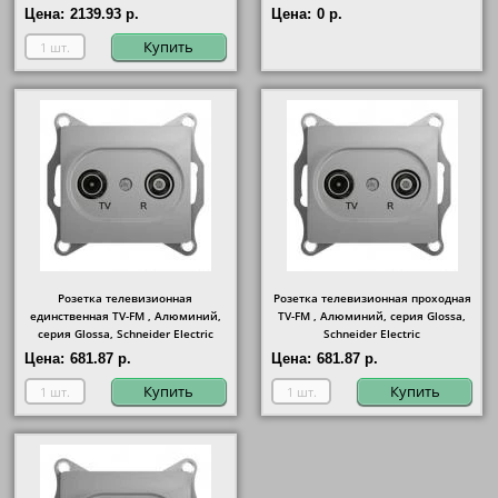
Цена:
2139.93 р.
Цена:
0 р.
Купить
Розетка телевизионная
Розетка телевизионная проходная
единственная ТV-FМ , Алюминий,
ТV-FМ , Алюминий, серия Glossa,
серия Glossa, Schneider Electric
Schneider Electric
Цена:
681.87 р.
Цена:
681.87 р.
Купить
Купить