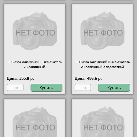
SE Glossa Алюминий Выключатель
SE Glossa Алюминий Выключатель
2-клавишный
2-клавишный с подсветкой
Цена:
355.8 р.
Цена:
486.6 р.
Купить
Купить