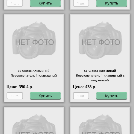
Купить
Купить
SE Glossa Алюминий
SE Glossa Алюминий
Переключатель 1-клавишный
Переключатель 1-клавишный с
подсветкой
Цена:
350.4 р.
Цена:
438 р.
Купить
Купить