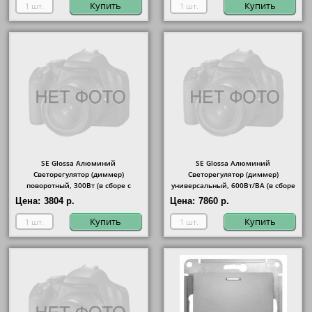
Купить
Купить
SE Glossa Алюминий
SE Glossa Алюминий
Светорегулятор (диммер)
Светорегулятор (диммер)
поворотный, 300Вт (в сборе с
универсальный, 600Вт/ВА (в сборе
рамкой)
с рамкой)
Цена:
3804 р.
Цена:
7860 р.
Купить
Купить