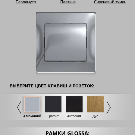
Перламутр
Платина
Сиреневый туман
ВЫБЕРИТЕ ЦВЕТ
КЛАВИШ И РОЗЕТОК:
Бежевый
Алюминий
Графит
Антрацит
Дуб
Перламутр
Т
РАМКИ GLOSSA: