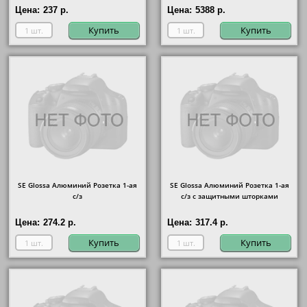
Цена:
237 р.
Цена:
5388 р.
Купить
Купить
SE Glossa Алюминий Розетка 1-ая
SE Glossa Алюминий Розетка 1-ая
с/з
с/з с защитными шторками
Цена:
274.2 р.
Цена:
317.4 р.
Купить
Купить