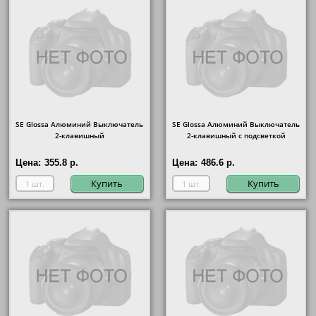
SE Glossa Алюминий Выключатель
SE Glossa Алюминий Выключатель
2-клавишный
2-клавишный с подсветкой
Цена:
355.8 р.
Цена:
486.6 р.
Купить
Купить