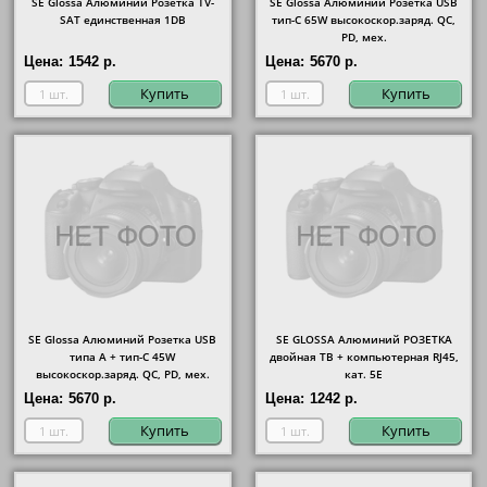
SE Glossa Алюминий Розетка TV-
SE Glossa Алюминий Розетка USB
SAT единственная 1DB
тип-C 65W высокоскор.заряд. QC,
PD, мех.
Цена:
1542 р.
Цена:
5670 р.
Купить
Купить
SE Glossa Алюминий Розетка USB
SE GLOSSA Алюминий РОЗЕТКА
типа A + тип-C 45W
двойная ТВ + компьютерная RJ45,
высокоскор.заряд. QC, PD, мех.
кат. 5Е
Цена:
5670 р.
Цена:
1242 р.
Купить
Купить