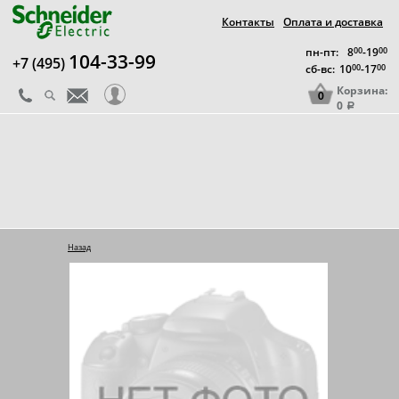
Контакты
Оплата и доставка
пн-пт:
8
00
-19
00
104-33-99
+7 (495)
сб-вс:
10
00
-17
00
Корзина:
0
0
a
Назад