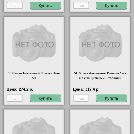
Купить
Купить
SE Glossa Алюминий Розетка 1-ая
SE Glossa Алюминий Розетка 1-ая
с/з
с/з с защитными шторками
Цена:
274.2 р.
Цена:
317.4 р.
Купить
Купить