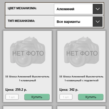
ЦВЕТ МЕХАНИЗМА:
Алюминий
ТИП МЕХАНИЗМА:
Все варианты
SE Glossa Алюминий Выключатель
SE Glossa Алюминий Выключатель
1-клавишный
1-клавишный с подсветкой
Цена:
259.2 р.
Цена:
342 р.
Купить
Купить