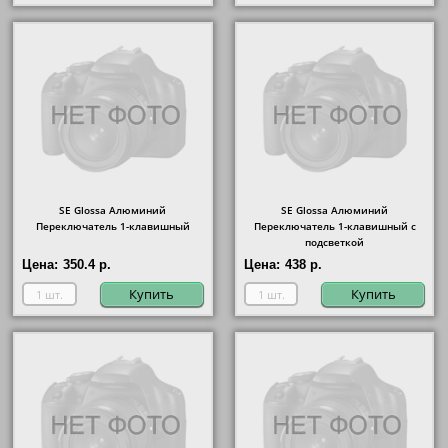
SE Glossa Алюминий
SE Glossa Алюминий
Переключатель 1-клавишный
Переключатель 1-клавишный с
подсветкой
Цена:
350.4 р.
Цена:
438 р.
Купить
Купить