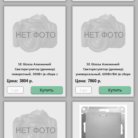
SE Glossa Алюминий
SE Glossa Алюминий
Светорегулятор (диммер)
Светорегулятор (диммер)
поворотный, 300Вт (в сборе с
универсальный, 600Вт/ВА (в сборе
рамкой)
с рамкой)
Цена:
3804 р.
Цена:
7860 р.
Купить
Купить