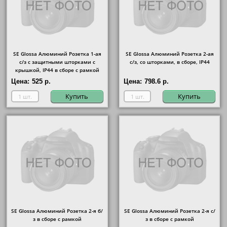
SE Glossa Алюминий Розетка 1-ая
SE Glossa Алюминий Розетка 2-ая
с/з с защитными шторками с
с/з, со шторками, в сборе, IP44
крышкой, IP44 в сборе с рамкой
Цена:
525 р.
Цена:
798.6 р.
Купить
Купить
SE Glossa Алюминий Розетка 2-я б/
SE Glossa Алюминий Розетка 2-я с/
з в сборе с рамкой
з в сборе с рамкой